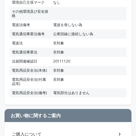
環境自己主張マーク
なし
その他環境及び安全規
格
電波法備考
電波を発しない為
電気通信事業法備考
公衆回線に接続しない為
電波法
非対象
電気通信事業法
非対象
法規関連確認日
20111120
電気用品安全法(本体)
非対象
電気用品安全法(付属
非対象
品等)
電気用品安全法(備考)
電気部分はありません
お買い物に関するご案内
ご購入について