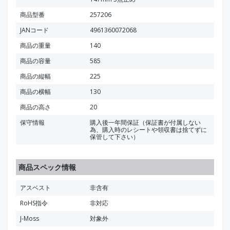
商品型番
257206
JANコード
4961360072068
商品の重量
140
商品の容量
585
商品の縦幅
225
商品の横幅
130
商品の高さ
20
保守情報
購入後一年間保証（保証書が付属しない
為、購入時のレシートや領収書は捨てずに
保管して下さい）
商品スペック情報
アスベスト
非含有
RoHS指令
非対応
J-Moss
対象外