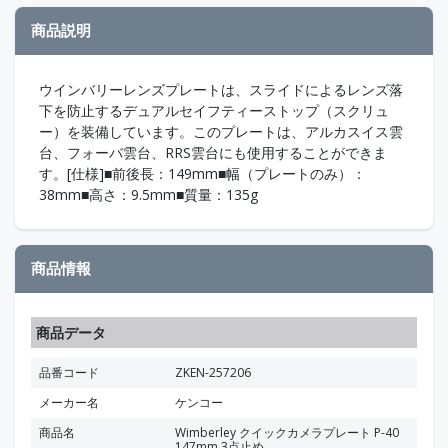
商品説明
ウインバリーレンズプレートは、スライドによるレンズ落
下を防止するデュアルセイフティーストップ（スクリュ
ー）を装備しています。このプレートは、アルカスイス雲
台、フォーバ雲台、RRS雲台にも使用することができま
す。[仕様]■前後長：149mm■幅（プレートのみ）：
38mm■高さ：9.5mm■質量：135g
商品情報
商品データ
品番コード
ZKEN-257206
メーカー名
ケンコー
商品名
Wimberley クイックカメラプレート P-40
147mm 3点止め