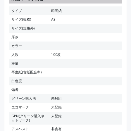
タイプ
印画紙
サイズ(規格)
A3
サイズ(規格外)
厚さ
カラー
入数
100枚
秤量
再生紙(古紙配合率)
白色度
備考
グリーン購入法
未対応
エコマーク
未登録
GPN(グリーン購入ネ
未登録
ットワーク)
アスベスト
非含有