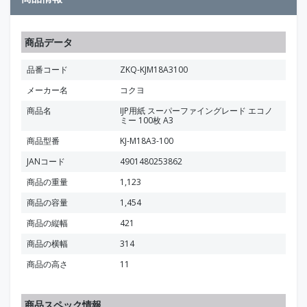
商品データ
品番コード
ZKQ-KJM18A3100
メーカー名
コクヨ
商品名
IJP用紙 スーパーファイングレード エコノ
ミー 100枚 A3
商品型番
KJ-M18A3-100
JANコード
4901480253862
商品の重量
1,123
商品の容量
1,454
商品の縦幅
421
商品の横幅
314
商品の高さ
11
商品スペック情報