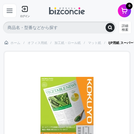
0
ログイン
詳細
検索
ホーム
オフィス用紙
加工紙・ロール紙
マット紙
IJP用紙 スーパ