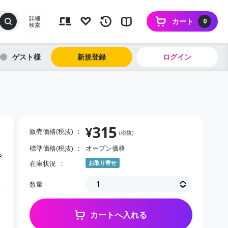
詳細
カート
0
検索
ゲスト
新規登録
ログイン
315
¥
販売価格(税抜)
(税抜)
標準価格(税抜)
オープン価格
プ
在庫状況
お取り寄せ
数量
カートへ入れる