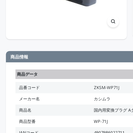
商品情報
商品データ
品番コード
ZKSM-WP71J
メーカー名
カシムラ
商品名
国内用変換プラグ A
商品型番
WP-71J
JANコード
4907986022711