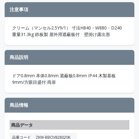
注意事項
クリーム（マンセル2.5Y9/1） 寸法H840・W880・D240
重量31.3kg 鉄板製 屋外用遮蔽板付 壁掛け露出形
商品説明
ドア0.8mm 本体0.8mm 遮蔽板0.8mm IP44 木製基板
9mm/方眼目盛付 両扉
商品情報
商品データ
品番コード
ZKW-BBOV828020K