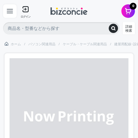
0
ログイン
詳細
検索
ホーム
パソコン関連用品
ケーブル・ケーブル関連用品
建屋用配線･設