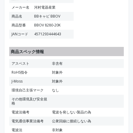
メーカー名
河村電器産業
商品名
BBキャビ BBOV
商品型番
BBOV 8280-20K
JANコード
4571293444643
商品スペック情報
アスベスト
非含有
RoHS指令
対象外
J-Moss
対象外
環境自己主張マーク
なし
その他環境及び安全規
格
電波法備考
電波を発しない製品の為
電気通信事業法備考
公衆回線に接続しない為
電波法
非対象