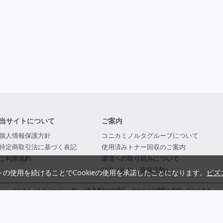
当サイトについて
ご案内
個人情報保護方針
コニカミノルタグループについて
特定商取引法に基づく表記
使用済みトナー回収のご案内
ご利用規約
環境への取り組みについて
CSR（社会・環境活動）
トの使用を続けることでCookieの使用を承諾したことになります。
ビズ
コニカミノルタジャパン（株）は事業者向けの商品・サービスの情報を提供しております
コニカミノルタジャパン株式会社／東京都公安委員会 古物商許可証番号 第3010916054482
© 2014-
2026
KONICA MINOLTA JAPAN, INC.