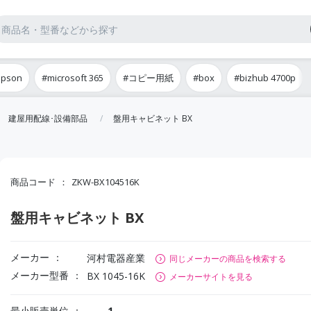
epson
#microsoft 365
#コピー用紙
#box
#bizhub 4700p
建屋用配線･設備部品
盤用キャビネット BX
商品コード
ZKW-BX104516K
盤用キャビネット BX
メーカー
河村電器産業
同じメーカーの商品を検索する
メーカー型番
BX 1045-16K
メーカーサイトを見る
最小販売単位
1