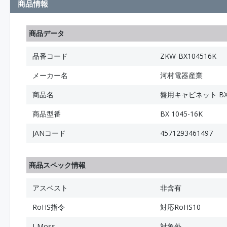
商品情報
商品データ
品番コード
ZKW-BX104516K
メーカー名
河村電器産業
商品名
盤用キャビネット B
商品型番
BX 1045-16K
JANコード
4571293461497
商品スペック情報
アスベスト
非含有
RoHS指令
対応RoHS10
J-Moss
対象外