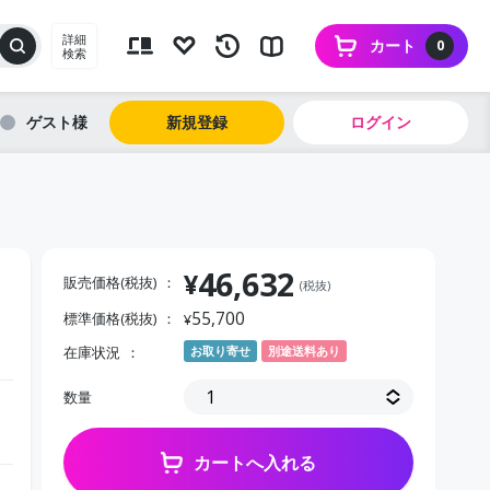
詳細
カート
0
検索
ゲスト
新規登録
ログイン
46,632
¥
販売価格(税抜)
(税抜)
55,700
標準価格(税抜)
¥
在庫状況
お取り寄せ
別途送料あり
数量
カートへ入れる