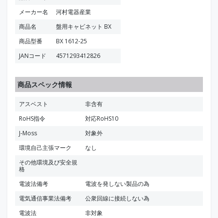
メーカー名
河村電器産業
商品名
盤用キャビネット BX
商品型番
BX 1612-25
JANコード
4571293412826
商品スペック情報
アスベスト
非含有
RoHS指令
対応RoHS10
J-Moss
対象外
環境自己主張マーク
なし
その他環境及び安全規
格
電波法備考
電波を発しない製品の為
電気通信事業法備考
公衆回線に接続しない為
電波法
非対象