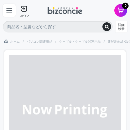
0
ログイン
詳細
検索
ホーム
パソコン関連用品
ケーブル・ケーブル関連用品
建屋用配線･設