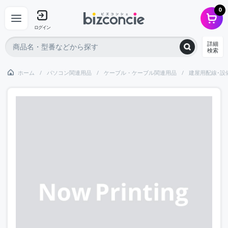
0
ログイン
詳細
検索
ホーム
パソコン関連用品
ケーブル・ケーブル関連用品
建屋用配線･設