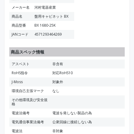
メーカー名
河村電器産業
商品名
盤用キャビネット BX
商品型番
BX 1680-25K
JANコード
4571293464269
商品スペック情報
アスベスト
非含有
RoHS指令
対応RoHS10
J-Moss
対象外
環境自己主張マーク
なし
その他環境及び安全規
格
電波法備考
電波を発しない製品の為
電気通信事業法備考
公衆回線に接続しない為
電波法
非対象