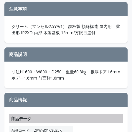
注意事項
クリーム（マンセル2.5Y9/1） 鉄板製 額縁構造 屋内用 露
出形 IP2XD 両扉 木製基板 15mm/方眼目盛付
商品説明
寸法H1600・W800・D250 重量60.8kg 板厚ドア1.6mm
ボデー1.6mm 前面枠1.6mm
商品情報
商品データ
品番コード
ZKW-BX168025K