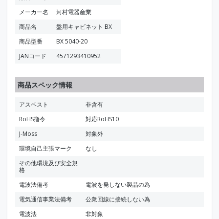
メーカー名
河村電器産業
商品名
盤用キャビネット BX
商品型番
BX 5040-20
JANコード
4571293410952
商品スペック情報
アスベスト
非含有
RoHS指令
対応RoHS10
J-Moss
対象外
環境自己主張マーク
なし
その他環境及び安全規
格
電波法備考
電波を発しない製品の為
電気通信事業法備考
公衆回線に接続しない為
電波法
非対象