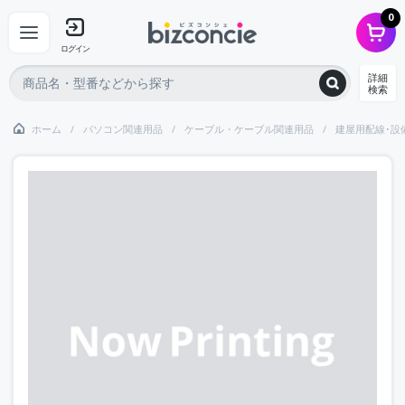
0
ログイン
詳細
検索
ホーム
パソコン関連用品
ケーブル・ケーブル関連用品
建屋用配線･設