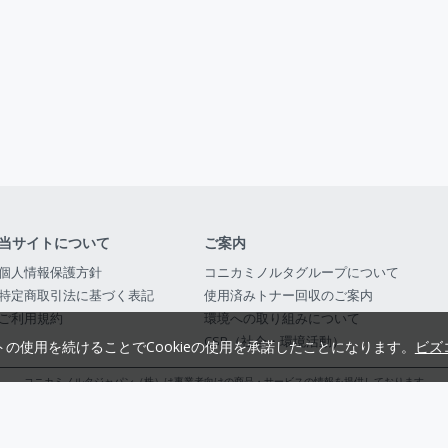
当サイトについて
ご案内
個人情報保護方針
コニカミノルタグループについて
特定商取引法に基づく表記
使用済みトナー回収のご案内
ご利用規約
環境への取り組みについて
CSR（社会・環境活動）
トの使用を続けることでCookieの使用を承諾したことになります。
ビズ
コニカミノルタジャパン（株）は事業者向けの商品・サービスの情報を提供しております
コニカミノルタジャパン株式会社／東京都公安委員会 古物商許可証番号 第3010916054482
© 2014-
2026
KONICA MINOLTA JAPAN, INC.