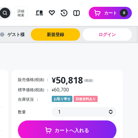
詳細
カート
0
検索
ゲスト
新規登録
ログイン
50,818
¥
販売価格(税抜)
(税抜)
60,700
標準価格(税抜)
¥
在庫状況
お取り寄せ
別途送料あり
数量
カートへ入れる