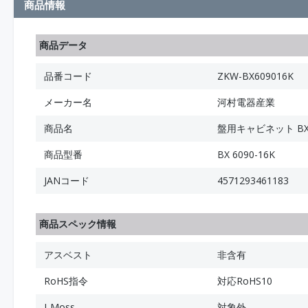
商品情報
商品データ
品番コード
ZKW-BX609016K
メーカー名
河村電器産業
商品名
盤用キャビネット B
商品型番
BX 6090-16K
JANコード
4571293461183
商品スペック情報
アスベスト
非含有
RoHS指令
対応RoHS10
J-Moss
対象外