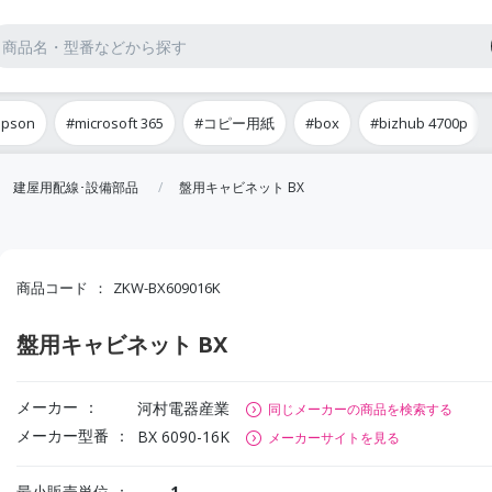
epson
#microsoft 365
#コピー用紙
#box
#bizhub 4700p
建屋用配線･設備部品
盤用キャビネット BX
商品コード
ZKW-BX609016K
盤用キャビネット BX
メーカー
河村電器産業
同じメーカーの商品を検索する
メーカー型番
BX 6090-16K
メーカーサイトを見る
最小販売単位
1