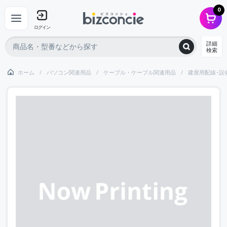
0
ログイン
詳細
検索
ホーム
パソコン関連用品
ケーブル・ケーブル関連用品
建屋用配線･設