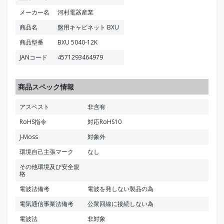
メーカー名
河村電器産業
商品名
盤用キャビネット BXU
商品型番
BXU 5040-12K
JANコード
4571293464979
商品スペック情報
アスベスト
非含有
RoHS指令
対応RoHS10
J-Moss
対象外
環境自己主張マーク
なし
その他環境及び安全規
格
電波法備考
電波を発しない製品の為
電気通信事業法備考
公衆回線に接続しない為
電波法
非対象