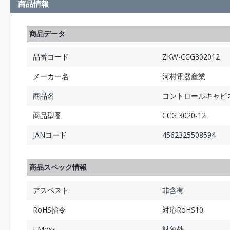
商品情報
商品データ
品番コード
ZKW-CCG302012
メーカー名
河村電器産業
商品名
コントロールキャビネ
商品型番
CCG 3020-12
JANコード
4562325508594
商品スペック情報
アスベスト
非含有
RoHS指令
対応RoHS10
J-Moss
対象外