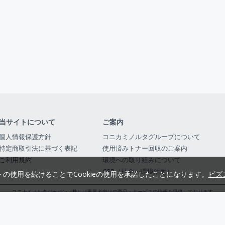
当サイトについて
ご案内
個人情報保護方針
コニカミノルタグループについて
特定商取引法に基づく表記
使用済みトナー回収のご案内
ご利用規約
環境への取り組みについて
CSR（社会・環境活動）
トの使用を続けることでCookieの使用を承諾したことになります。
ビズ
コニカミノルタジャパン（株）は事業者向けの商品・サービスの情報を提供しております
コニカミノルタジャパン株式会社／東京都公安委員会 古物商許可証番号 第3010916054482
© 2014-
2026
KONICA MINOLTA JAPAN, INC.