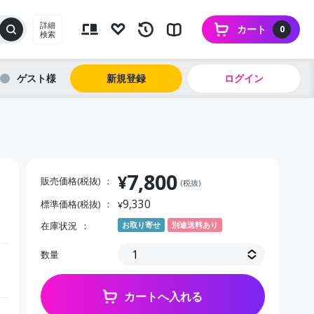
詳細
カート
0
検索
ゲスト
新規登録
ログイン
7,800
¥
販売価格(税抜)
(税抜)
9,330
標準価格(税抜)
¥
在庫状況
お取り寄せ
別途送料あり
数量
カートへ入れる