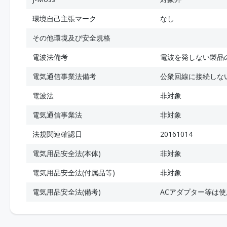
環境自己主張マーク
なし
その他環境及び安全規格
電波法備考
電波を発しない製品
電気通信事業法備考
公衆回線に接続しな
電波法
非対象
電気通信事業法
非対象
法規関連確認日
20161014
電気用品安全法(本体)
非対象
電気用品安全法(付属品等)
非対象
電気用品安全法(備考)
ACアダプター等は