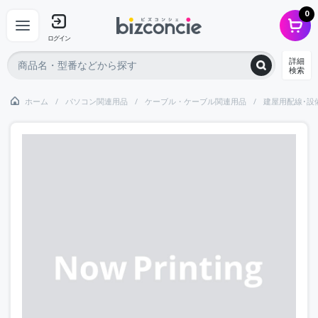
0
ログイン
詳細
検索
ホーム
パソコン関連用品
ケーブル・ケーブル関連用品
建屋用配線･設