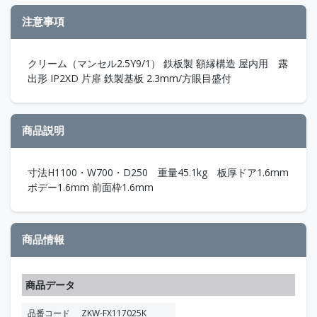
注意事項
クリーム（マンセル2.5Y9/1） 鉄板製 額縁構造 屋内用 露
出形 IP2XD 片扉 鉄製基板 2.3mm/方眼目盛付
商品説明
寸法H1100・W700・D250 重量45.1kg 板厚ドア1.6mm
ボデー1.6mm 前面枠1.6mm
商品情報
商品データ
品番コード
ZKW-FX117025K