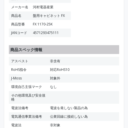
メーカー名
河村電器産業
商品名
盤用キャビネット FX
商品型番
FX 1170-25K
JANコード
4571293475111
商品スペック情報
アスベスト
非含有
RoHS指令
対応RoHS10
J-Moss
対象外
環境自己主張マーク
なし
その他環境及び安全規
格
電波法備考
電波を発しない製品の為
電気通信事業法備考
公衆回線に接続しない為
電波法
非対象