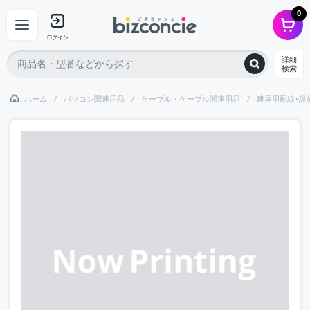
0
ログイン
詳細
検索
ホーム
パソコン関連用品
ケーブル・ケーブル関連用品
建屋用配線･設