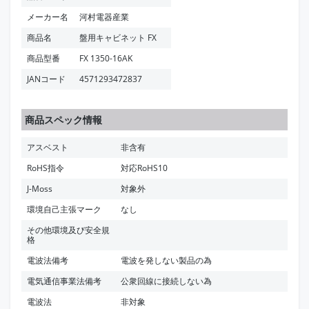
メーカー名
河村電器産業
商品名
盤用キャビネット FX
商品型番
FX 1350-16AK
JANコード
4571293472837
商品スペック情報
アスベスト
非含有
RoHS指令
対応RoHS10
J-Moss
対象外
環境自己主張マーク
なし
その他環境及び安全規
格
電波法備考
電波を発しない製品の為
電気通信事業法備考
公衆回線に接続しない為
電波法
非対象