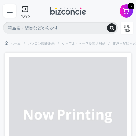
0
ログイン
詳細
検索
ホーム
パソコン関連用品
ケーブル・ケーブル関連用品
建屋用配線･設