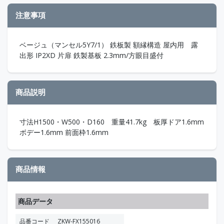
注意事項
ベージュ（マンセル5Y7/1） 鉄板製 額縁構造 屋内用 露
出形 IP2XD 片扉 鉄製基板 2.3mm/方眼目盛付
商品説明
寸法H1500・W500・D160 重量41.7kg 板厚ドア1.6mm
ボデー1.6mm 前面枠1.6mm
商品情報
商品データ
品番コード
ZKW-FX155016