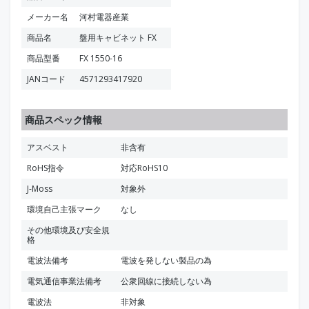
メーカー名
河村電器産業
商品名
盤用キャビネット FX
商品型番
FX 1550-16
JANコード
4571293417920
商品スペック情報
アスベスト
非含有
RoHS指令
対応RoHS10
J-Moss
対象外
環境自己主張マーク
なし
その他環境及び安全規
格
電波法備考
電波を発しない製品の為
電気通信事業法備考
公衆回線に接続しない為
電波法
非対象