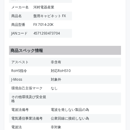
メーカー名
河村電器産業
商品名
盤用キャビネット FX
商品型番
FX 7014-20K
JANコード
4571293473704
商品スペック情報
アスベスト
非含有
RoHS指令
対応RoHS10
J-Moss
対象外
環境自己主張マーク
なし
その他環境及び安全規
格
電波法備考
電波を発しない製品の為
電気通信事業法備考
公衆回線に接続しない為
電波法
非対象