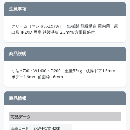
注意事項
クリーム（マンセル2.5Y9/1） 鉄板製 額縁構造 屋内用 露
出形 IP2XD 両扉 鉄製基板 2.3mm/方眼目盛付
商品説明
寸法H700・W1400・D200 重量53kg 板厚ドア1.6mm
ボデー1.6mm 前面枠1.6mm
商品情報
商品データ
品番コード
ZKW-FX701420K