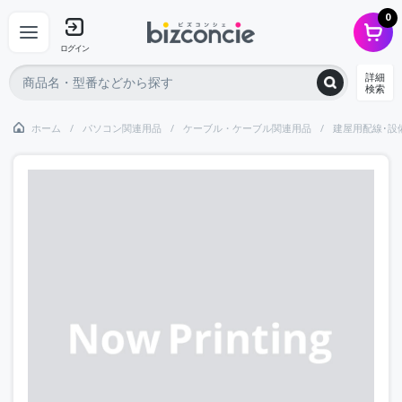
0
ログイン
詳細
検索
ホーム
パソコン関連用品
ケーブル・ケーブル関連用品
建屋用配線･設