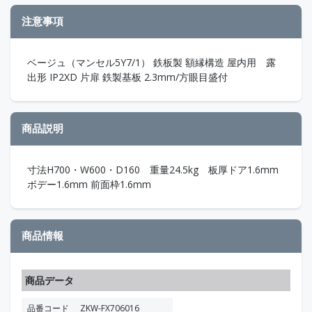
注意事項
ベージュ（マンセル5Y7/1） 鉄板製 額縁構造 屋内用 露
出形 IP2XD 片扉 鉄製基板 2.3mm/方眼目盛付
商品説明
寸法H700・W600・D160 重量24.5kg 板厚ドア1.6mm
ボデー1.6mm 前面枠1.6mm
商品情報
商品データ
品番コード
ZKW-FX706016