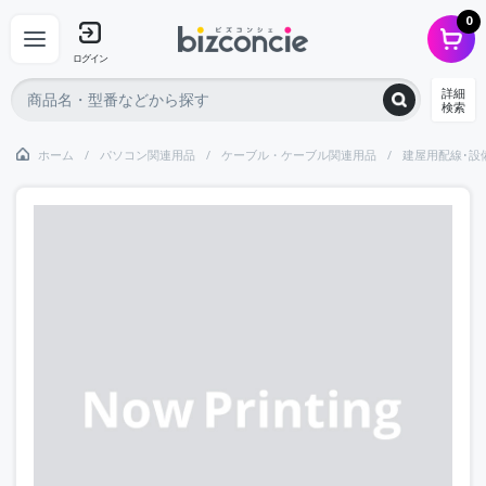
0
ログイン
詳細
検索
ホーム
パソコン関連用品
ケーブル・ケーブル関連用品
建屋用配線･設