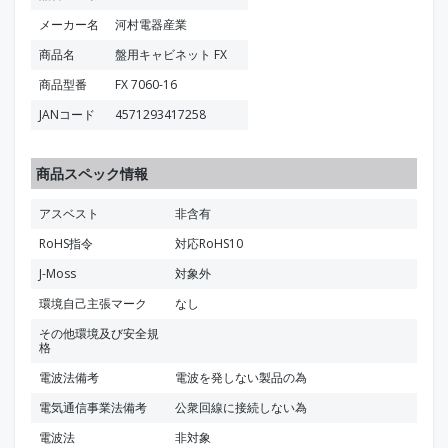
メーカー名
河村電器産業
商品名
盤用キャビネット FX
商品型番
FX 7060-16
JANコード
4571293417258
商品スペック情報
アスベスト
非含有
RoHS指令
対応RoHS10
J-Moss
対象外
環境自己主張マーク
なし
その他環境及び安全規
格
電波法備考
電波を発しない製品の為
電気通信事業法備考
公衆回線に接続しない為
電波法
非対象