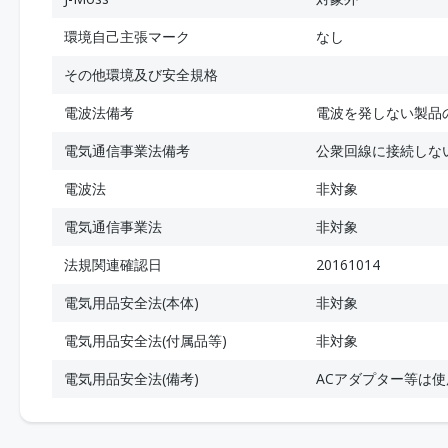
環境自己主張マーク
なし
その他環境及び安全規格
電波法備考
電波を発しない製品
電気通信事業法備考
公衆回線に接続しな
電波法
非対象
電気通信事業法
非対象
法規関連確認日
20161014
電気用品安全法(本体)
非対象
電気用品安全法(付属品等)
非対象
電気用品安全法(備考)
ACアダプター等は