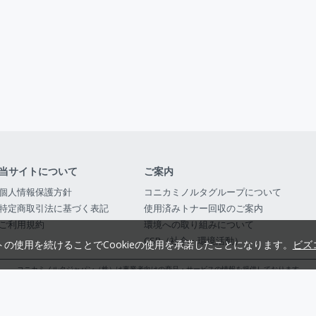
当サイトについて
ご案内
個人情報保護方針
コニカミノルタグループについて
特定商取引法に基づく表記
使用済みトナー回収のご案内
ご利用規約
環境への取り組みについて
CSR（社会・環境活動）
トの使用を続けることでCookieの使用を承諾したことになります。
ビズ
コニカミノルタジャパン（株）は事業者向けの商品・サービスの情報を提供しております
コニカミノルタジャパン株式会社／東京都公安委員会 古物商許可証番号 第3010916054482
© 2014-
2026
KONICA MINOLTA JAPAN, INC.