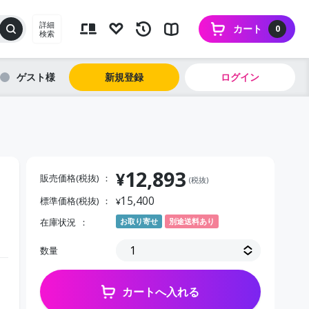
詳細
カート
0
検索
ゲスト
新規登録
ログイン
12,893
¥
販売価格(税抜)
(税抜)
15,400
標準価格(税抜)
¥
在庫状況
お取り寄せ
別途送料あり
数量
カートへ入れる