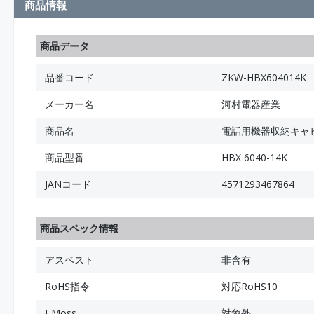
商品情報
商品データ
品番コード
ZKW-HBX604014K
メーカー名
河村電器産業
商品名
電話用機器収納キャビ
商品型番
HBX 6040-14K
JANコード
4571293467864
商品スペック情報
アスベスト
非含有
RoHS指令
対応RoHS10
J-Moss
対象外