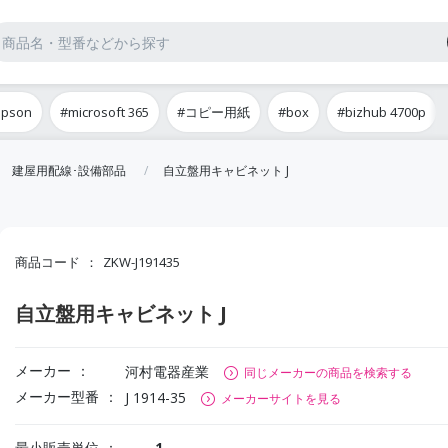
epson
#microsoft 365
#コピー用紙
#box
#bizhub 4700p
建屋用配線･設備部品
自立盤用キャビネット J
商品コード
ZKW-J191435
自立盤用キャビネット J
メーカー
河村電器産業
同じメーカーの商品を検索する
メーカー型番
J 1914-35
メーカーサイトを見る
最小販売単位
1