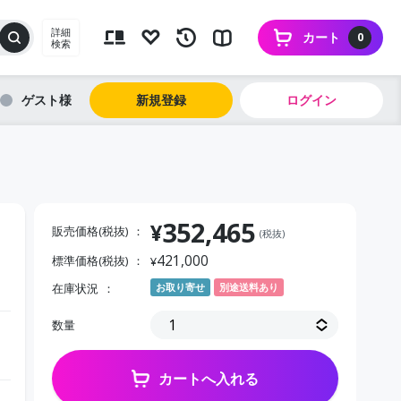
詳細
カート
0
検索
ゲスト
新規登録
ログイン
352,465
¥
販売価格(税抜)
(税抜)
421,000
標準価格(税抜)
¥
在庫状況
お取り寄せ
別途送料あり
数量
カートへ入れる