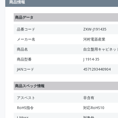
商品情報
商品データ
品番コード
ZKW-J191435
メーカー名
河村電器産業
商品名
自立盤用キャビネット
商品型番
J 1914-35
JANコード
4571293440904
商品スペック情報
アスベスト
非含有
RoHS指令
対応RoHS10
J-Moss
対象外