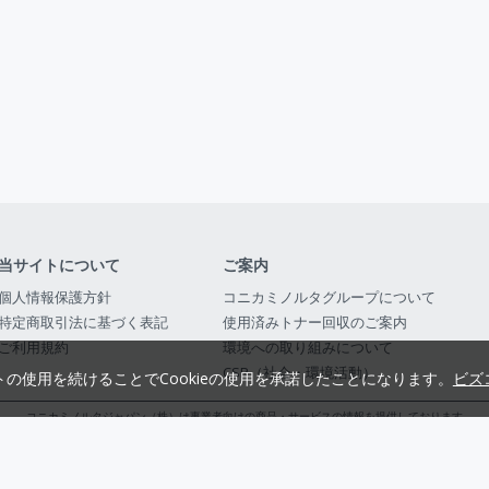
当サイトについて
ご案内
個人情報保護方針
コニカミノルタグループについて
特定商取引法に基づく表記
使用済みトナー回収のご案内
ご利用規約
環境への取り組みについて
CSR（社会・環境活動）
トの使用を続けることでCookieの使用を承諾したことになります。
ビズ
コニカミノルタジャパン（株）は事業者向けの商品・サービスの情報を提供しております
コニカミノルタジャパン株式会社／東京都公安委員会 古物商許可証番号 第3010916054482
© 2014-
2026
KONICA MINOLTA JAPAN, INC.