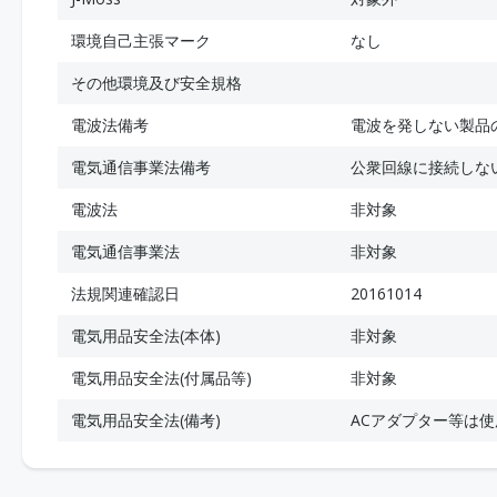
環境自己主張マーク
なし
その他環境及び安全規格
電波法備考
電波を発しない製品
電気通信事業法備考
公衆回線に接続しな
電波法
非対象
電気通信事業法
非対象
法規関連確認日
20161014
電気用品安全法(本体)
非対象
電気用品安全法(付属品等)
非対象
電気用品安全法(備考)
ACアダプター等は