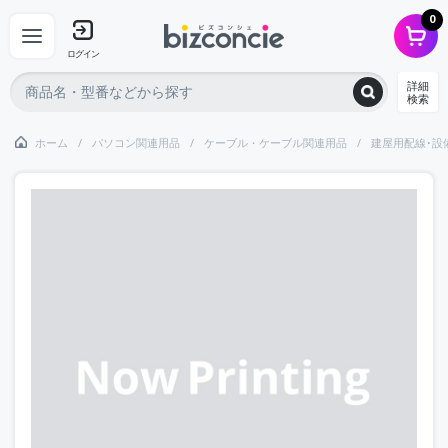
0
ログイン
詳細
検索
ホーム
パソコン関連用品
ケーブル・ケーブル関連用品
建屋用配線･設