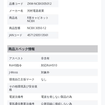
品番コード
ZKW-NCBX305012
メーカー名
河村電器産業
商品名
R形キャビネット
NCBX
商品型番
NCBX 3050-12
JANコード
4571293513561
商品スペック情報
アスベスト
非含有
RoHS指令
対応RoHS10
J-Moss
対象外
環境自己主張マーク
なし
その他環境及び安全規
格
電波法備考
電波を発しない製品の為
電気通信事業法備考
公衆回線に接続しない為