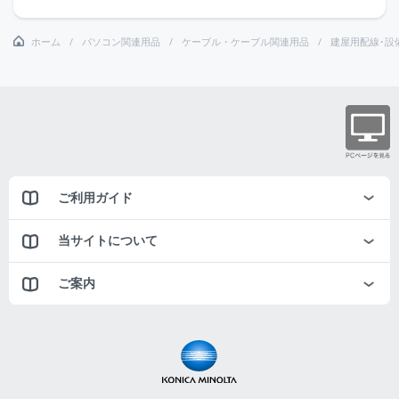
ホーム
パソコン関連用品
ケーブル・ケーブル関連用品
建屋用配線･設
ご利用ガイド
当サイトについて
ご案内