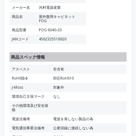
メーカー名
河村電器産業
商品名
屋外盤用キャビネット
POG
商品型番
POG 6040-20
JANコード
4562325518920
商品スペック情報
アスベスト
非含有
RoHS指令
対応RoHS10
J-Moss
対象外
環境自己主張マーク
なし
その他環境及び安全規
格
電波法備考
電波を発しない製品の為
電気通信事業法備考
公衆回線に接続しない為