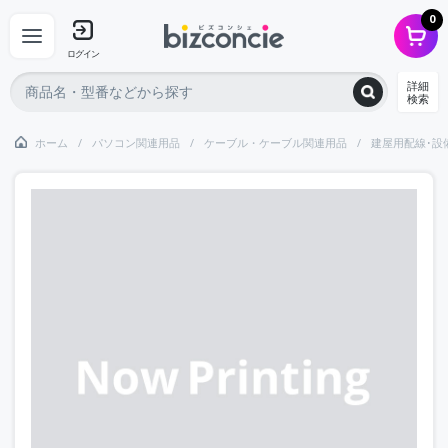
0
ログイン
詳細
検索
ホーム
パソコン関連用品
ケーブル・ケーブル関連用品
建屋用配線･設