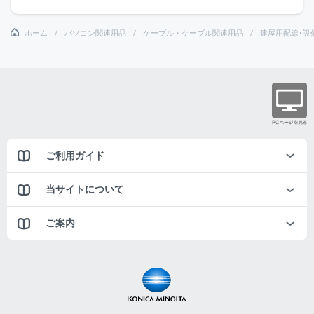
ホーム
パソコン関連用品
ケーブル・ケーブル関連用品
建屋用配線･設
ご利用ガイド
当サイトについて
ご案内