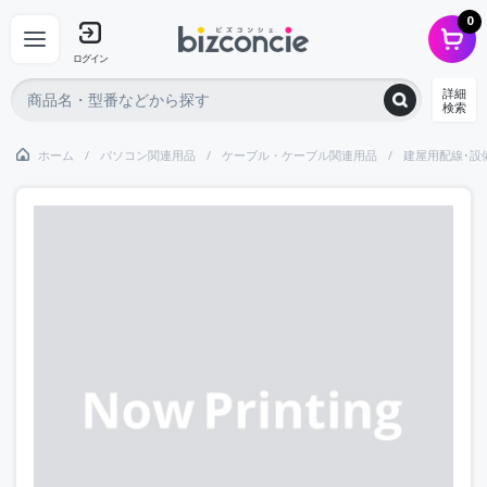
0
ログイン
詳細
検索
ホーム
パソコン関連用品
ケーブル・ケーブル関連用品
建屋用配線･設