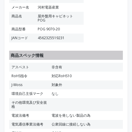
メーカー名
河村電器産業
商品名
屋外盤用キャビネット
POG
商品型番
POG 9070-20
JANコード
4562325519231
商品スペック情報
アスベスト
非含有
RoHS指令
対応RoHS10
J-Moss
対象外
環境自己主張マーク
なし
その他環境及び安全規
格
電波法備考
電波を発しない製品の為
電気通信事業法備考
公衆回線に接続しない為