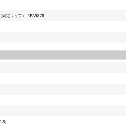
定タイプ） RPA987R
の為