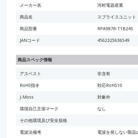
メーカー名
河村電器産業
商品名
スプライスユニット（固
商品型番
RPA987R-T1B24S
JANコード
4562325636549
商品スペック情報
アスベスト
非含有
RoHS指令
対応RoHS10
J-Moss
対象外
環境自己主張マーク
なし
その他環境及び安全規格
電波法備考
電波を発しない製品