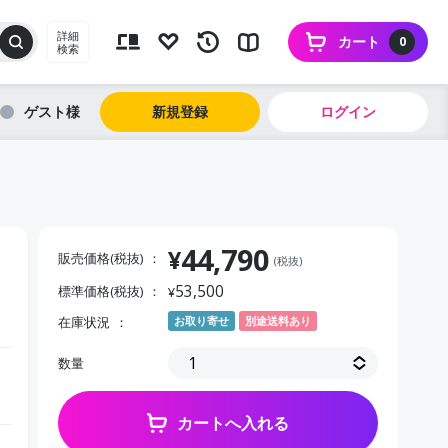
詳細
カート
0
検索
ゲスト
新規登録
ログイン
44,790
¥
販売価格(税抜)
(税抜)
53,500
標準価格(税抜)
¥
在庫状況
お取り寄せ
別途送料あり
数量
カートへ入れる