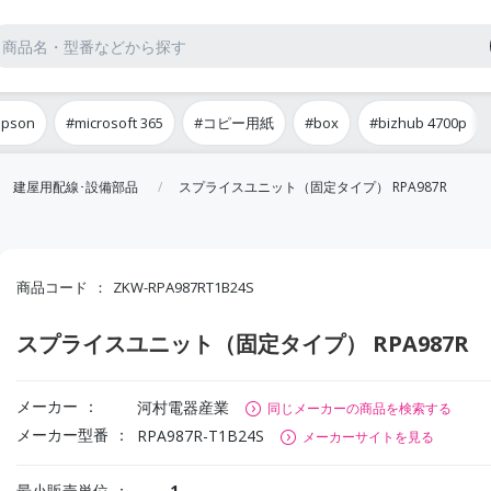
epson
#microsoft 365
#コピー用紙
#box
#bizhub 4700p
建屋用配線･設備部品
スプライスユニット（固定タイプ） RPA987R
商品コード
ZKW-RPA987RT1B24S
スプライスユニット（固定タイプ） RPA987R
メーカー
河村電器産業
同じメーカーの商品を検索する
メーカー型番
RPA987R-T1B24S
メーカーサイトを見る
最小販売単位
1