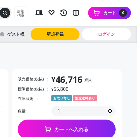
詳細
カート
0
検索
ゲスト
新規登録
ログイン
46,716
¥
販売価格(税抜)
(税抜)
55,800
標準価格(税抜)
¥
在庫状況
お取り寄せ
別途送料あり
数量
カートへ入れる