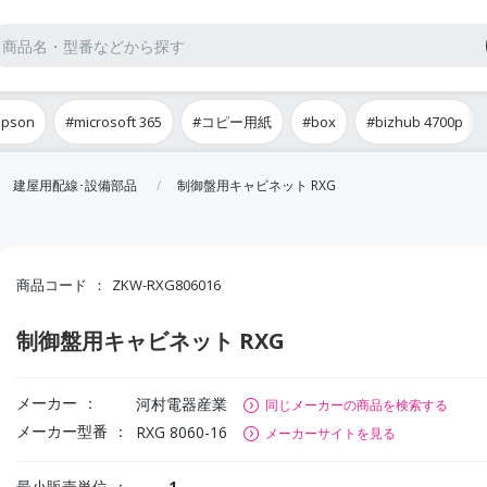
epson
#microsoft 365
#コピー用紙
#box
#bizhub 4700p
建屋用配線･設備部品
制御盤用キャビネット RXG
商品コード
ZKW-RXG806016
制御盤用キャビネット RXG
メーカー
河村電器産業
同じメーカーの商品を検索する
メーカー型番
RXG 8060-16
メーカーサイトを見る
最小販売単位
1