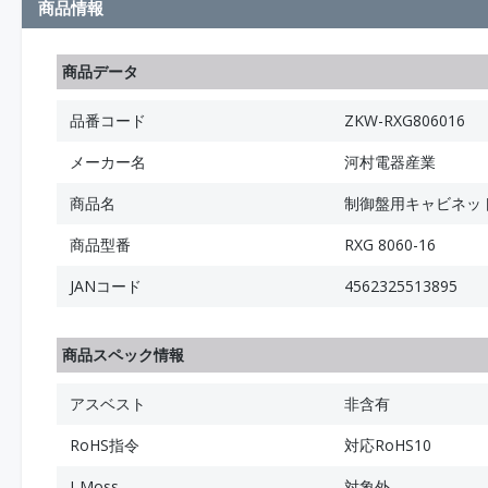
商品情報
商品データ
品番コード
ZKW-RXG806016
メーカー名
河村電器産業
商品名
制御盤用キャビネット
商品型番
RXG 8060-16
JANコード
4562325513895
商品スペック情報
アスベスト
非含有
RoHS指令
対応RoHS10
J-Moss
対象外