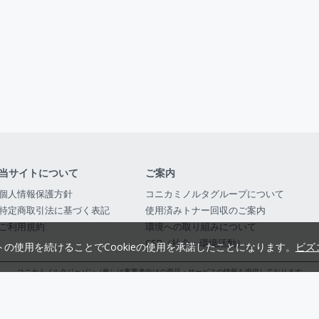
当サイトについて
ご案内
個人情報保護方針
コニカミノルタグループについて
特定商取引法に基づく表記
使用済みトナー回収のご案内
ご利用規約
環境への取り組みについて
CSR（社会・環境活動）
トの使用を続けることでCookieの使用を承諾したことになります。
ビズ
コニカミノルタジャパン（株）は事業者向けの商品・サービスの情報を提供しております
コニカミノルタジャパン株式会社／東京都公安委員会 古物商許可証番号 第3010916054482
© 2014-
2026
KONICA MINOLTA JAPAN, INC.