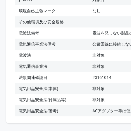
環境自己主張マーク
なし
その他環境及び安全規格
電波法備考
電波を発しない製品
電気通信事業法備考
公衆回線に接続しな
電波法
非対象
電気通信事業法
非対象
法規関連確認日
20161014
電気用品安全法(本体)
非対象
電気用品安全法(付属品等)
非対象
電気用品安全法(備考)
ACアダプター等は