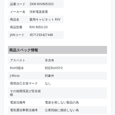
品番コード
ZKW-RXV805020
メーカー名
河村電器産業
商品名
盤用キャビネット RXV
商品型番
RXV 8050-20
JANコード
4571293427448
商品スペック情報
アスベスト
非含有
RoHS指令
対応RoHS10
J-Moss
対象外
環境自己主張マーク
なし
その他環境及び安全規
格
電波法備考
電波を発しない製品の為
電気通信事業法備考
公衆回線に接続しない為