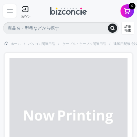
0
ログイン
詳細
検索
ホーム
パソコン関連用品
ケーブル・ケーブル関連用品
建屋用配線･設