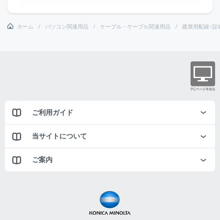
ホーム
パソコン関連用品
ケーブル・ケーブル関連用品
建屋用配線･設
ご利用ガイド
当サイトについて
ご案内