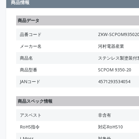
商品情報
商品データ
品番コード
ZKW-SCPOM93502
メーカー名
河村電器産業
商品名
ステンレス製塗装付窓
商品型番
SCPOM 9350-20
JANコード
4571293534054
商品スペック情報
アスベスト
非含有
RoHS指令
対応RoHS10
J-Moss
対象外