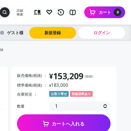
詳細
カート
0
検索
ゲスト
新規登録
ログイン
OM
153,209
¥
販売価格(税抜)
(税抜)
183,000
標準価格(税抜)
¥
在庫状況
お取り寄せ
別途送料あり
数量
カートへ入れる