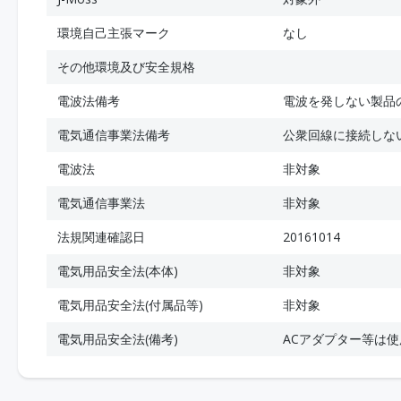
環境自己主張マーク
なし
その他環境及び安全規格
電波法備考
電波を発しない製品
電気通信事業法備考
公衆回線に接続しな
電波法
非対象
電気通信事業法
非対象
法規関連確認日
20161014
電気用品安全法(本体)
非対象
電気用品安全法(付属品等)
非対象
電気用品安全法(備考)
ACアダプター等は