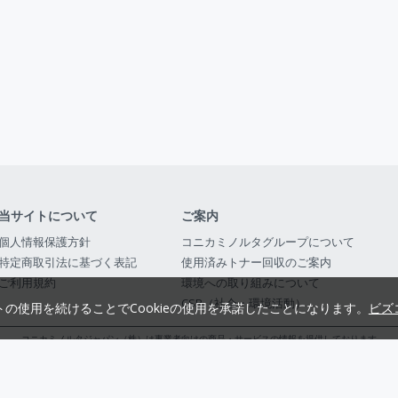
当サイトについて
ご案内
個人情報保護方針
コニカミノルタグループについて
特定商取引法に基づく表記
使用済みトナー回収のご案内
ご利用規約
環境への取り組みについて
CSR（社会・環境活動）
トの使用を続けることでCookieの使用を承諾したことになります。
ビズ
コニカミノルタジャパン（株）は事業者向けの商品・サービスの情報を提供しております
コニカミノルタジャパン株式会社／東京都公安委員会 古物商許可証番号 第3010916054482
© 2014-
2026
KONICA MINOLTA JAPAN, INC.