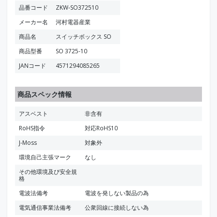
品番コード
ZKW-SO372510
メーカー名
河村電器産業
商品名
スイッチボックス SO
商品型番
SO 3725-10
JANコード
4571294085265
商品スペック情報
アスベスト
非含有
RoHS指令
対応RoHS10
J-Moss
対象外
環境自己主張マーク
なし
その他環境及び安全規
格
電波法備考
電波を発しない製品の為
電気通信事業法備考
公衆回線に接続しない為