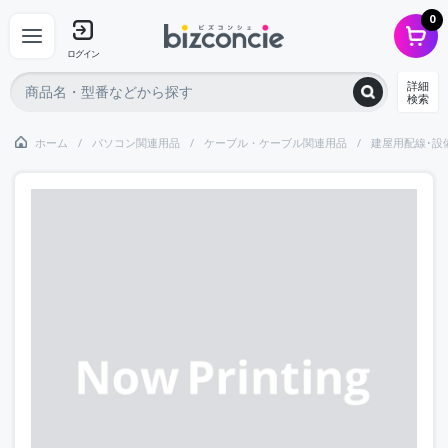
0
ログイン
詳細
検索
ホーム
パソコン関連用品
ケーブル・ケーブル関連用品
建屋用配線･設