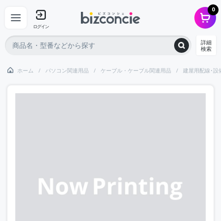
0
ログイン
詳細
検索
ホーム
パソコン関連用品
ケーブル・ケーブル関連用品
建屋用配線･設