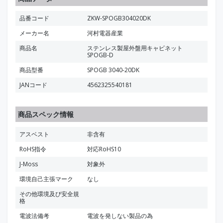
品番コード
ZKW-SPOGB304020DK
メーカー名
河村電器産業
商品名
ステンレス製屋外盤用キャビネット
SPOGB-D
商品型番
SPOGB 3040-20DK
JANコード
4562325540181
商品スペック情報
アスベスト
非含有
RoHS指令
対応RoHS10
J-Moss
対象外
環境自己主張マーク
なし
その他環境及び安全規
格
電波法備考
電波を発しない製品の為