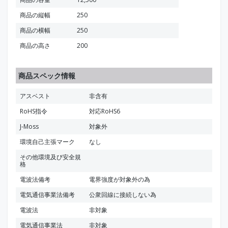
商品の縦幅
250
商品の横幅
250
商品の高さ
200
商品スペック情報
アスベスト
非含有
RoHS指令
対応RoHS6
J-Moss
対象外
環境自己主張マーク
なし
その他環境及び安全規
格
電波法備考
電界強度が対象外の為
電気通信事業法備考
公衆回線に接続しない為
電波法
非対象
電気通信事業法
非対象