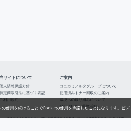
当サイトについて
ご案内
個人情報保護方針
コニカミノルタグループについて
特定商取引法に基づく表記
使用済みトナー回収のご案内
ご利用規約
環境への取り組みについて
CSR（社会・環境活動）
トの使用を続けることでCookieの使用を承諾したことになります。
ビズ
コニカミノルタジャパン（株）は事業者向けの商品・サービスの情報を提供しております
コニカミノルタジャパン株式会社／東京都公安委員会 古物商許可証番号 第3010916054482