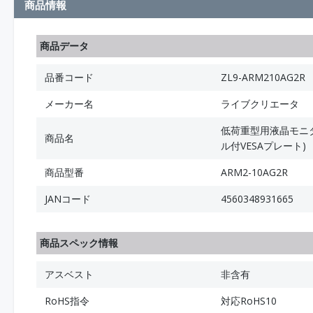
商品情報
商品データ
品番コード
ZL9-ARM210AG2R
メーカー名
ライブクリエータ
低荷重型用液晶モニタ
商品名
ル付VESAプレート)
商品型番
ARM2-10AG2R
JANコード
4560348931665
商品スペック情報
アスベスト
非含有
RoHS指令
対応RoHS10