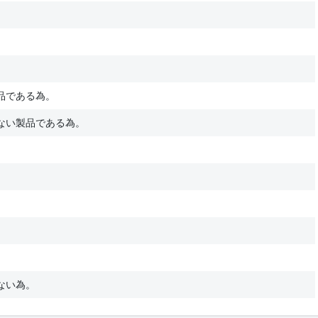
品である為。
ない製品である為。
ない為。