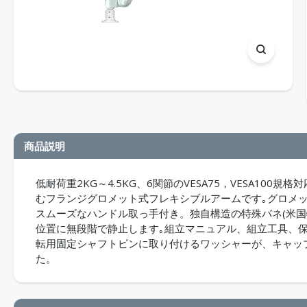
商品説明
低耐荷重2KG～4.5KG、6関節のVESA75，VESA1
むフランジグロメット式フレキシブルアームです｡グロメ
スムーズなハンドル取っ手付き。独自構造の特殊バネ(米国
位置に無段階で静止します｡組立マニュアル、組立工具、保証
転用固定シャフトピンに取り付けるワッシャーが、キャッ
た。