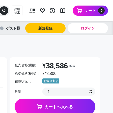
詳細
カート
0
検索
ゲスト
新規登録
ログイン
38,586
¥
販売価格(税抜)
(税抜)
48,800
標準価格(税抜)
¥
在庫状況
お取り寄せ
数量
カートへ入れる