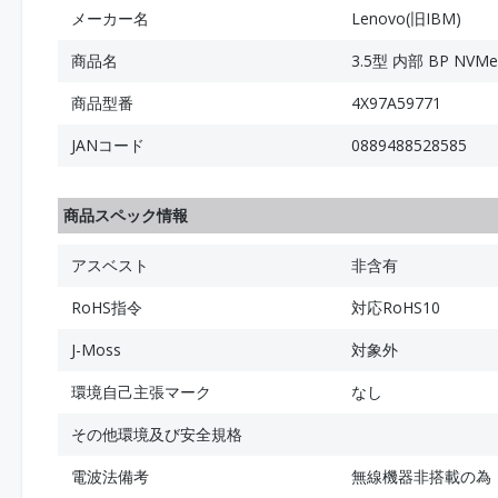
メーカー名
Lenovo(旧IBM)
商品名
3.5型 内部 BP NV
商品型番
4X97A59771
JANコード
0889488528585
商品スペック情報
アスベスト
非含有
RoHS指令
対応RoHS10
J-Moss
対象外
環境自己主張マーク
なし
その他環境及び安全規格
電波法備考
無線機器非搭載の為