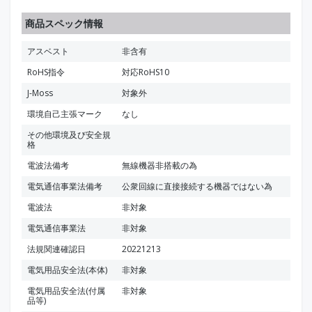
商品スペック情報
アスベスト
非含有
RoHS指令
対応RoHS10
J-Moss
対象外
環境自己主張マーク
なし
その他環境及び安全規
格
電波法備考
無線機器非搭載の為
電気通信事業法備考
公衆回線に直接接続する機器ではない為
電波法
非対象
電気通信事業法
非対象
法規関連確認日
20221213
電気用品安全法(本体)
非対象
電気用品安全法(付属
非対象
品等)