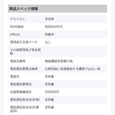
商品スペック情報
アスベスト
非含有
RoHS指令
対応RoHS10
J-Moss
対象外
環境自己主張マーク
なし
その他環境及び安全規
格
電波法備考
無線機器非搭載の為
電気通信事業法備考
公衆回線に直接接続する機器ではない為
電波法
非対象
電気通信事業法
非対象
法規関連確認日
20230307
電気用品安全法(本体)
非対象
電気用品安全法(付属
非対象
品等)