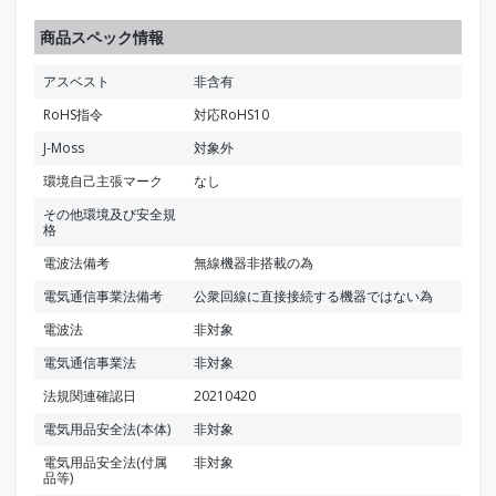
商品スペック情報
アスベスト
非含有
RoHS指令
対応RoHS10
J-Moss
対象外
環境自己主張マーク
なし
その他環境及び安全規
格
電波法備考
無線機器非搭載の為
電気通信事業法備考
公衆回線に直接接続する機器ではない為
電波法
非対象
電気通信事業法
非対象
法規関連確認日
20210420
電気用品安全法(本体)
非対象
電気用品安全法(付属
非対象
品等)