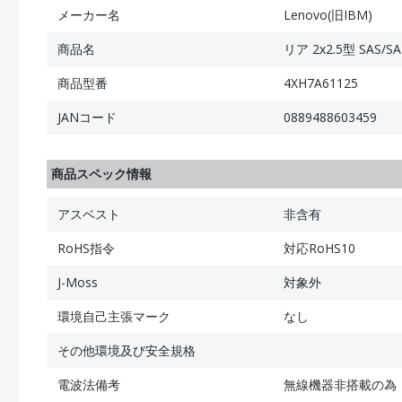
メーカー名
Lenovo(旧IBM)
商品名
リア 2x2.5型 SAS/
商品型番
4XH7A61125
JANコード
0889488603459
商品スペック情報
アスベスト
非含有
RoHS指令
対応RoHS10
J-Moss
対象外
環境自己主張マーク
なし
その他環境及び安全規格
電波法備考
無線機器非搭載の為