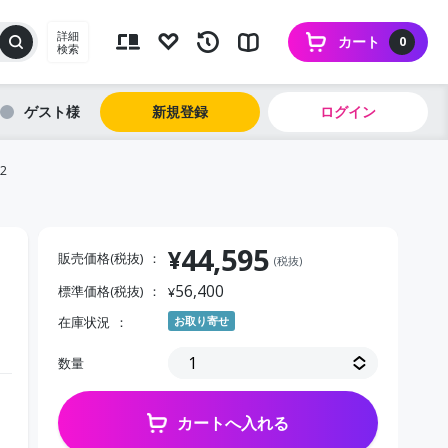
詳細
カート
0
検索
ゲスト
新規登録
ログイン
2
44,595
¥
販売価格(税抜)
(税抜)
56,400
標準価格(税抜)
¥
在庫状況
お取り寄せ
数量
カートへ入れる