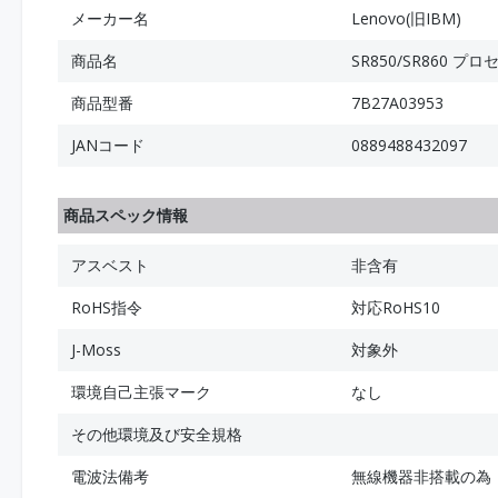
メーカー名
Lenovo(旧IBM)
商品名
SR850/SR860 
商品型番
7B27A03953
JANコード
0889488432097
商品スペック情報
アスベスト
非含有
RoHS指令
対応RoHS10
J-Moss
対象外
環境自己主張マーク
なし
その他環境及び安全規格
電波法備考
無線機器非搭載の為