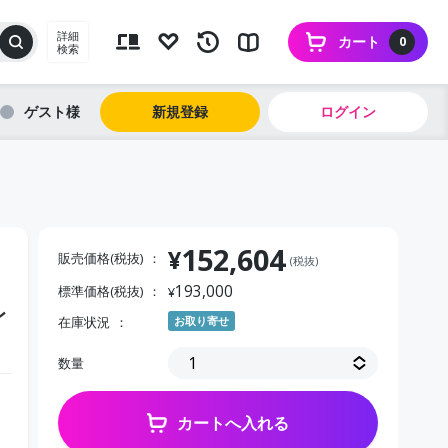
詳細
カート
0
検索
ゲスト
新規登録
ログイン
152,604
¥
販売価格(税抜)
(税抜)
193,000
標準価格(税抜)
¥
レ
在庫状況
お取り寄せ
数量
カートへ入れる