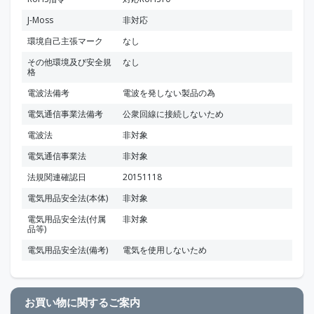
J-Moss
非対応
環境自己主張マーク
なし
その他環境及び安全規
なし
格
電波法備考
電波を発しない製品の為
電気通信事業法備考
公衆回線に接続しないため
電波法
非対象
電気通信事業法
非対象
法規関連確認日
20151118
電気用品安全法(本体)
非対象
電気用品安全法(付属
非対象
品等)
電気用品安全法(備考)
電気を使用しないため
お買い物に関するご案内