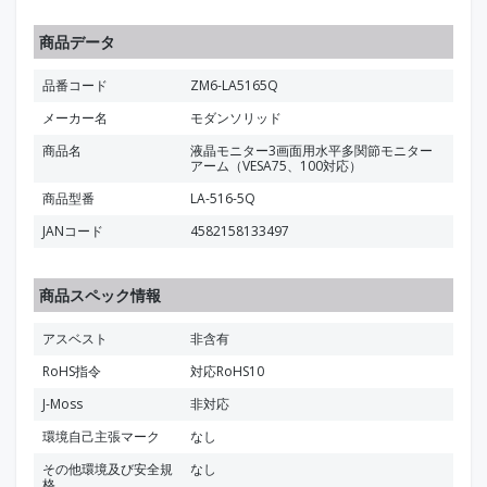
商品データ
品番コード
ZM6-LA5165Q
メーカー名
モダンソリッド
商品名
液晶モニター3画面用水平多関節モニター
アーム（VESA75、100対応）
商品型番
LA-516-5Q
JANコード
4582158133497
商品スペック情報
アスベスト
非含有
RoHS指令
対応RoHS10
J-Moss
非対応
環境自己主張マーク
なし
その他環境及び安全規
なし
格