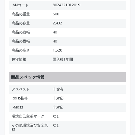
JANコード
8024221012019
商品の重量
500
商品の容量
2,432
商品の縦幅
40
商品の横幅
40
商品の高さ
1,520
保守情報
購入後1年間
商品スペック情報
アスベスト
非含有
RoHS指令
非対応
J-Moss
非対応
環境自己主張マーク
なし
その他環境及び安全規
なし
格