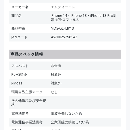
メーカー名
エムディーエス
商品名
iPhone 14・iPhone 13・iPhone 13 Pro対
応 ガラスフィルム
商品型番
MDS-GLFLIP13
JANコード
4570025796142
商品スペック情報
アスベスト
非含有
RoHS指令
対象外
J-Moss
対象外
環境自己主張マーク
なし
その他環境及び安全規
格
電波法備考
電波を発しないため
電気通信事業法備考
公衆回線に接続しない為