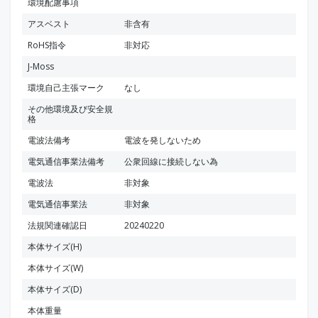
環境配慮事項
アスベスト
非含有
RoHS指令
非対応
J-Moss
環境自己主張マーク
なし
その他環境及び安全規
格
電波法備考
電波を発しないため
電気通信事業法備考
公衆回線に接続しない為
電波法
非対象
電気通信事業法
非対象
法規関連確認日
20240220
本体サイズ(H)
本体サイズ(W)
本体サイズ(D)
本体重量