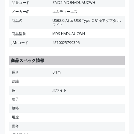
品番コード
ZMD2-MDSHADUAUCWH
メーカー名
エムディーエス
商品名
USB2.0(A) to USB Type-C 変換アダプタ ホ
ワイト
商品型番
MDS-HADUAUCWH
JANコード
4570025799396
商品スペック情報
長さ
0.1m
結線
色
ホワイト
端子
規格
用途
備考