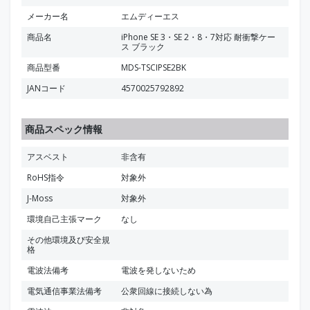
メーカー名
エムディーエス
商品名
iPhone SE 3・SE 2・8・7対応 耐衝撃ケー
ス ブラック
商品型番
MDS-TSCIPSE2BK
JANコード
4570025792892
商品スペック情報
アスベスト
非含有
RoHS指令
対象外
J-Moss
対象外
環境自己主張マーク
なし
その他環境及び安全規
格
電波法備考
電波を発しないため
電気通信事業法備考
公衆回線に接続しない為