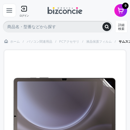
0
ログイン
詳細
検索
ホーム
パソコン関連用品
PCアクセサリ
液晶保護フィルム
サムスン