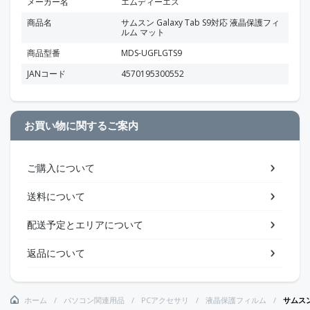
メーカー名
エムディーエス
商品名
サムスン Galaxy Tab S9対応 液晶保護フィ
ルム マット
商品型番
MDS-UGFLGTS9
JANコード
4570195300552
お買い物に関するご案内
ご購入について
送料について
配送予定とエリアについて
返品について
ホーム
パソコン関連用品
PCアクセサリ
液晶保護フィルム
サムスン