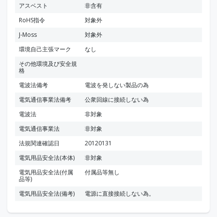
アスベスト
非含有
RoHS指令
対象外
J-Moss
対象外
環境自己主張マーク
なし
その他環境及び安全規
格
電波法備考
電波を発しない製品の為
電気通信事業法備考
公衆回線に接続しない為
電波法
非対象
電気通信事業法
非対象
法規関連確認日
20120131
電気用品安全法(本体)
非対象
電気用品安全法(付属
付属品等無し
品等)
電気用品安全法(備考)
電源に直接接続しない為。