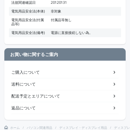
法規関連確認日
20120131
電気用品安全法(本体)
非対象
電気用品安全法(付属
付属品等無し
品等)
電気用品安全法(備考)
電源に直接接続しない為。
お買い物に関するご案内
ご購入について
送料について
配送予定とエリアについて
返品について
ホーム
パソコン関連用品
ディスプレイ・ディスプレイ用品
ディスプレ