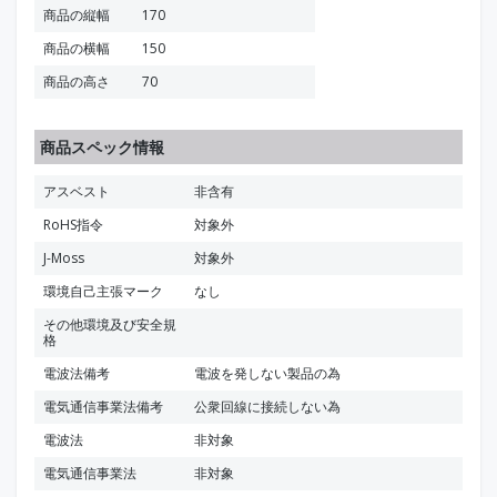
商品の縦幅
170
商品の横幅
150
商品の高さ
70
商品スペック情報
アスベスト
非含有
RoHS指令
対象外
J-Moss
対象外
環境自己主張マーク
なし
その他環境及び安全規
格
電波法備考
電波を発しない製品の為
電気通信事業法備考
公衆回線に接続しない為
電波法
非対象
電気通信事業法
非対象