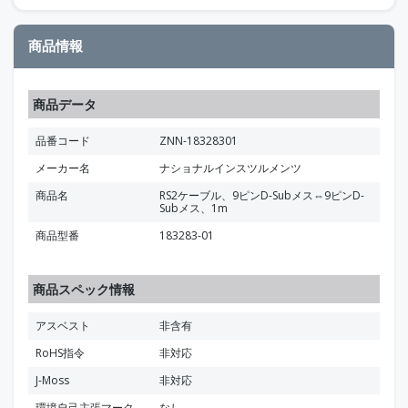
商品情報
商品データ
品番コード
ZNN-18328301
メーカー名
ナショナルインスツルメンツ
商品名
RS2ケーブル、9ピンD-Subメス⇔9ピンD-
Subメス、1m
商品型番
183283-01
商品スペック情報
アスベスト
非含有
RoHS指令
非対応
J-Moss
非対応
環境自己主張マーク
なし