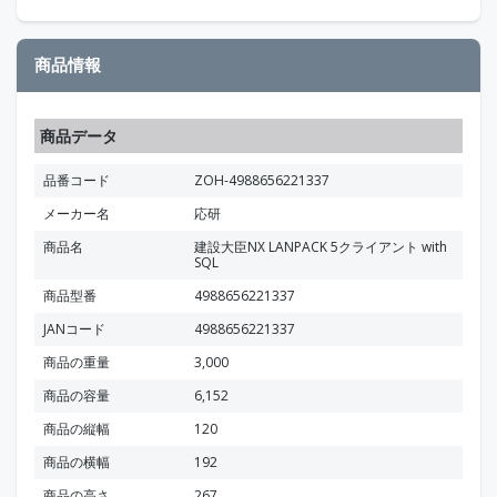
商品情報
商品データ
品番コード
ZOH-4988656221337
メーカー名
応研
商品名
建設大臣NX LANPACK 5クライアント with
SQL
商品型番
4988656221337
JANコード
4988656221337
商品の重量
3,000
商品の容量
6,152
商品の縦幅
120
商品の横幅
192
商品の高さ
267