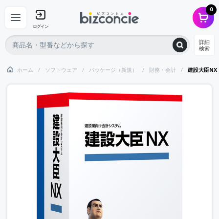
0
ログイン
詳細
検索
ホーム
ソフトウェア
パッケージ（新規）
財務・会計
建設大臣NX L