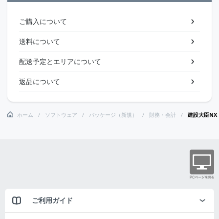
ご購入について
送料について
配送予定とエリアについて
返品について
ホーム
ソフトウェア
パッケージ（新規）
財務・会計
建設大臣NX L
ご利用ガイド