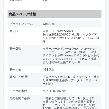
商品スペック情報
プラットフォーム
Windows
対応OS
≪サーバー≫Windows
Server2022/2019/2016以降 ≪クライア
ント≫Windows 11/10（64ビットのみ）以
降
動作CPU
≪サーバー≫インテル Xeon プロセッサ
ー・ファミリー（4コア以上推奨） ≪ク
ライアント≫Windows 11/10（64ビットの
み）/インテル Core i3（Core i5以上推奨）
または同等の互換プロセッサー
動作メモリ
4GB以上
動作HDD容量
プログラム：約300MB以上 データ：一社あ
たり40MB以上必要（データベースサーバ
ーを除く）
モニタ画素数
XGA（1024×768）
その他動作条件
一時的な作業領域として50MB以上（デー
タ量に依存します）の空き容量が必要で
す。データベースサーバー領域として約
1.5GB、一時的な作業領域としてシステム