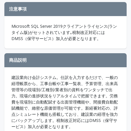
注意事項
Microsoft SQL Server 2019クライアントライセンス(ラン
タイム版)がセットされています｡税制改正対応には
DMSS（保守サービス）加入が必要となります。
商品説明
建設業向け会計システム。仕訳を入力するだけで、一般の
経理帳票から、工事台帳や工事一覧表、予算管理、出来高
管理等の現場別/工種別/業者別の資料をワンタッチで出
力。現場の進捗状況をリアルタイムで把握できます。労務
費を現場別に自動配賦する出面管理機能や、間接費自動配
賦機能で、緻密な原価管理が可能です。新経審対応の、評
点シミュレート機能も搭載しており、建設業の経理を強力
にバックアップします。税制改正対応にはDMSS（保守サ
ービス）加入が必要となります。