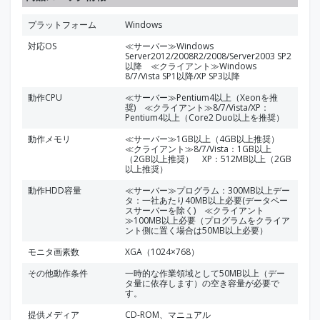
プラットフォーム
Windows
対応OS
≪サーバー≫Windows
Server2012/2008R2/2008/Server2003 SP2
以降 ≪クライアント≫Windows
8/7/Vista SP1以降/XP SP3以降
動作CPU
≪サーバー≫Pentium4以上（Xeonを推
奨) ≪クライアント≫8/7/Vista/XP：
Pentium4以上（Core2 Duo以上を推奨）
動作メモリ
≪サーバー≫1GB以上（4GB以上推奨）
≪クライアント≫8/7/Vista：1GB以上
（2GB以上推奨） XP：512MB以上（2GB
以上推奨）
動作HDD容量
≪サーバー≫プログラム：300MB以上デー
タ：一社あたり40MB以上必要(データベー
スサーバーを除く) ≪クライアント
≫100MB以上必要（プログラムをクライア
ント側に置く場合は50MB以上必要）
モニタ画素数
XGA（1024×768）
その他動作条件
一時的な作業領域として50MB以上（デー
タ量に依存します）の空き容量が必要で
す。
提供メディア
CD-ROM、マニュアル