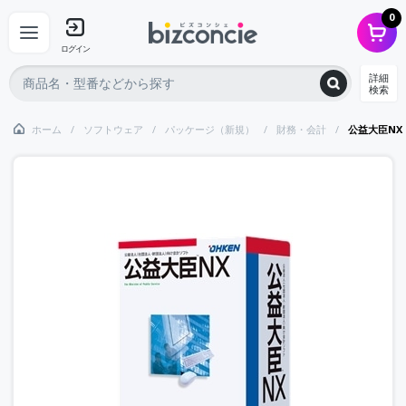
0
ログイン
詳細
検索
ホーム
ソフトウェア
パッケージ（新規）
財務・会計
公益大臣NX 