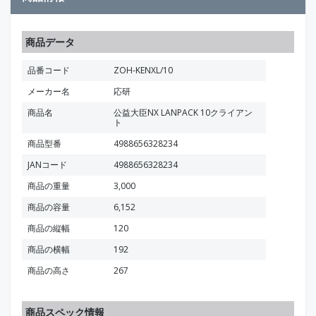
商品データ
品番コード
ZOH-KENXL/10
メーカー名
応研
商品名
公益大臣NX LANPACK 10クライアン
ト
商品型番
4988656328234
JANコード
4988656328234
商品の重量
3,000
商品の容量
6,152
商品の縦幅
120
商品の横幅
192
商品の高さ
267
商品スペック情報