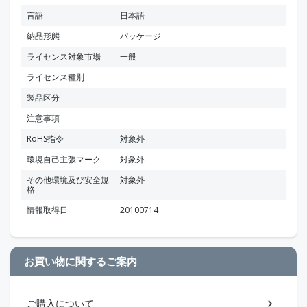
言語
日本語
納品形態
パッケージ
ライセンス対象市場
一般
ライセンス種別
製品区分
注意事項
RoHS指令
対象外
環境自己主張マーク
対象外
その他環境及び安全規
対象外
格
情報取得日
20100714
お買い物に関するご案内
ご購入について