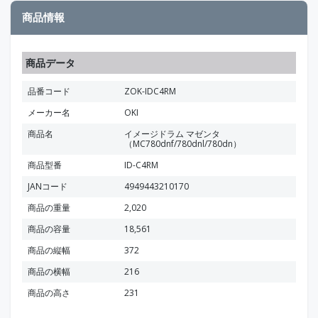
商品情報
商品データ
品番コード
ZOK-IDC4RM
メーカー名
OKI
商品名
イメージドラム マゼンタ
（MC780dnf/780dnl/780dn）
商品型番
ID-C4RM
JANコード
4949443210170
商品の重量
2,020
商品の容量
18,561
商品の縦幅
372
商品の横幅
216
商品の高さ
231