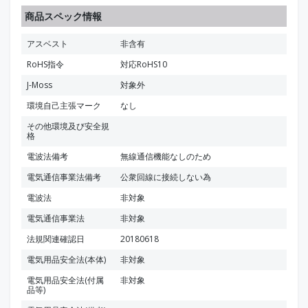
商品スペック情報
アスベスト
非含有
RoHS指令
対応RoHS10
J-Moss
対象外
環境自己主張マーク
なし
その他環境及び安全規
格
電波法備考
無線通信機能なしのため
電気通信事業法備考
公衆回線に接続しない為
電波法
非対象
電気通信事業法
非対象
法規関連確認日
20180618
電気用品安全法(本体)
非対象
電気用品安全法(付属
非対象
品等)