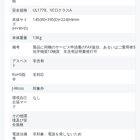
能
安全規格
UL1778、VCCIクラスA
本体サイ
145(W)×395(D)×224(H)mm
ズ
(H×W×D)
本体重量
13Kg
備考
製品に同梱のサービス申請書のFAX返信、あるいはご愛用者登録
化学物質10物質 非含有証明書発行可
アスベス
非含有
ト
RoHS指
非対応
令
J-Moss
対象外
環境自己
なし
主張マー
ク
その他環
境及び安
全規格
電波法備
非対象：電波を発しないため
考