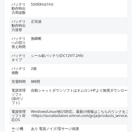
バッテリ
50/60Hz±1Hz
動作時出
力周波数
バッテリ
正弦波
動作時出
力波形
バッテリ
無瞬断
への切り
替え時間
バッテリ
シール鉛バッテリ(DC12V/7.2Ah)
タイプ
バッテリ
2個
個数
充電時間
8時間
電源管理
自動シャットダウンソフトはオムロンHPより無償ダウンロード
ソフト
(添付ソ
フト)
電源管理
Windows/Linux/他OS対応。最新の情報はこちらのリンクを
ソフト対
<https://socialsolution.omron.com/jp/ja/products_service/
応OS
サ-ジ機
あり 電源ノイズ/雷サージ保護