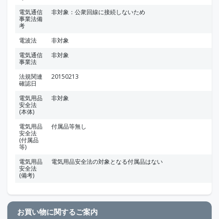
電気通信
非対象：公衆回線に接続しないため
事業法備
考
電波法
非対象
電気通信
非対象
事業法
法規関連
20150213
確認日
電気用品
非対象
安全法
(本体)
電気用品
付属品等無し
安全法
(付属品
等)
電気用品
電気用品安全法の対象となる付属品はない
安全法
(備考)
お買い物に関するご案内