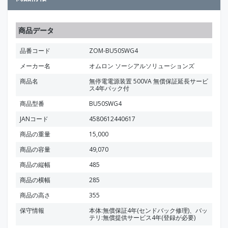
商品データ
品番コード
ZOM-BU50SWG4
メーカー名
オムロン ソーシアルソリューションズ
商品名
無停電電源装置 500VA 無償保証延長サービ
ス4年パック付
商品型番
BU50SWG4
JANコード
4580612440617
商品の重量
15,000
商品の容量
49,070
商品の縦幅
485
商品の横幅
285
商品の高さ
355
保守情報
本体:無償保証4年(センドバック修理)、バッ
テリ:無償提供サービス4年(登録が必要)