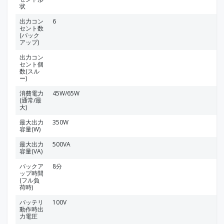
状
出力コン
6
セント数
(バック
アップ)
出力コン
セント個
数(スル
ー)
消費電力
45W/65W
(通常/最
大)
最大出力
350W
容量(W)
最大出力
500VA
容量(VA)
バックア
8分
ップ時間
(フル負
荷時)
バッテリ
100V
動作時出
力電圧