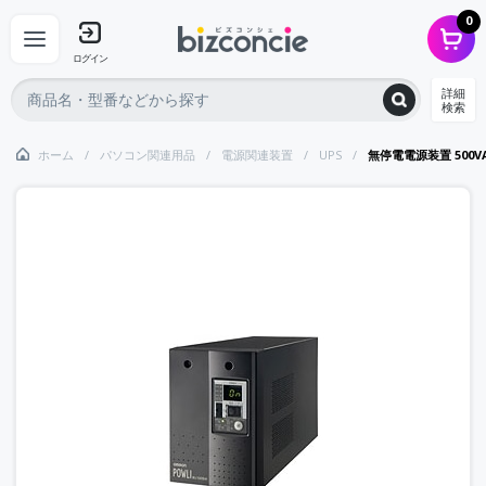
0
ログイン
詳細
検索
ホーム
パソコン関連用品
電源関連装置
UPS
無停電電源装置 500