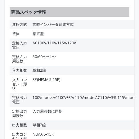
商品スペック情報
運転方式
常時インバータ給電方式
筐体
据置型
定格入力
AC100V/110V/115V/120V
電圧
定格入力
50/60Hz±4Hz
周波数
入力相数
単相2線
入力コン
3P(NEMA 5-15P)
セント形
状
定格出力
100Vmode:AC100V±3% 110Vmode:AC110V±3% 115Vmode:
電圧
定格出力
入力周波数に同期
周波数
出力相数
単相2線
出力コン
NEMA 5-15R
セント形