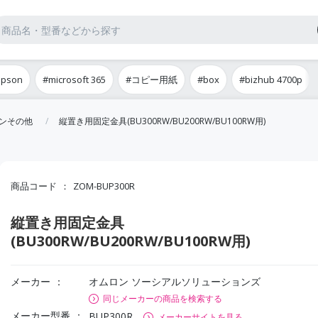
epson
#microsoft 365
#コピー用紙
#box
#bizhub 4700p
ョンその他
縦置き用固定金具(BU300RW/BU200RW/BU100RW用)
商品コード
ZOM-BUP300R
縦置き用固定金具
(BU300RW/BU200RW/BU100RW用)
メーカー
オムロン ソーシアルソリューションズ
同じメーカーの商品を検索する
メーカー型番
BUP300R
メーカーサイトを見る