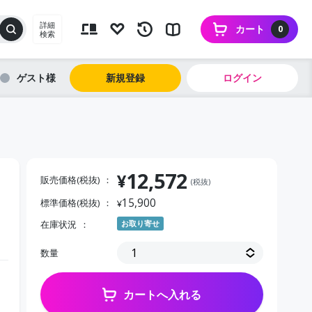
詳細
カート
0
検索
ゲスト
新規登録
ログイン
12,572
¥
販売価格(税抜)
(税抜)
15,900
標準価格(税抜)
¥
在庫状況
お取り寄せ
数量
カートへ入れる